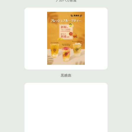
アルパカ茶屋
黒糖彪