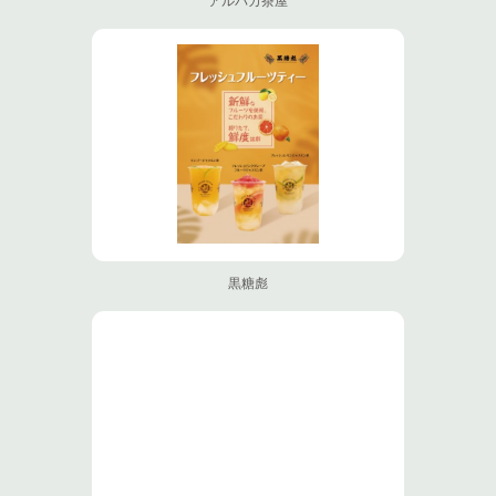
アルパカ茶屋
黒糖彪